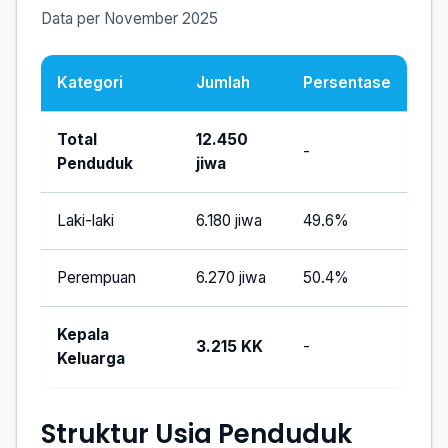
Data per November 2025
Kategori
Jumlah
Persentase
Total
12.450
-
Penduduk
jiwa
Laki-laki
6.180 jiwa
49.6%
Perempuan
6.270 jiwa
50.4%
Kepala
3.215 KK
-
Keluarga
Struktur Usia Penduduk