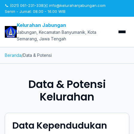
📞 (021) 061-231-338
✉️
info@kelurahanjabungan.com
Senin - Jumat: 08.00 - 16.00 WIB
Kelurahan Jabungan
Jabungan, Kecamatan Banyumanik, Kota
Semarang, Jawa Tengah
Beranda
/
Data & Potensi
Data & Potensi
Kelurahan
Data Kependudukan